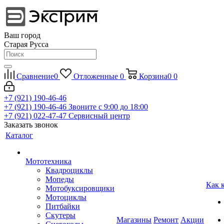
Ваш город
Старая Русса
Сравнение
0
Отложенные
0
Корзина
0
0
+7 (921) 190-46-46
+7 (921) 190-46-46
Звоните с 9:00 до 18:00
+7 (921) 022-47-47
Сервисный центр
Заказать звонок
Каталог
Мототехника
Квадроциклы
Мопеды
Как 
Мотобуксировщики
Мотоциклы
Питбайки
Скутеры
Магазины
Ремонт
Акции