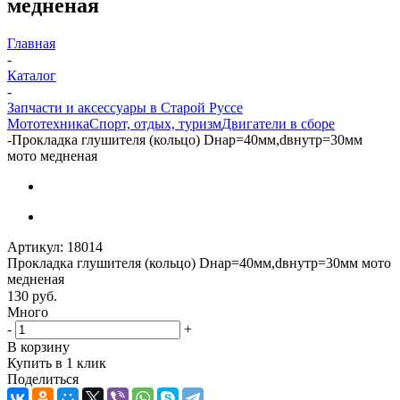
медненая
Главная
-
Каталог
-
Запчасти и аксессуары в Старой Руссе
Мототехника
Спорт, отдых, туризм
Двигатели в сборе
-
Прокладка глушителя (кольцо) Dнар=40мм,dвнутр=30мм
мото медненая
Артикул:
18014
Прокладка глушителя (кольцо) Dнар=40мм,dвнутр=30мм мото
медненая
130
руб.
Много
-
+
В корзину
Купить в 1 клик
Поделиться