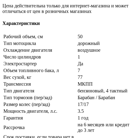
Цена действительна только для интернет-магазина и может
отличаться от цен в розничных магазинах
Характеристики
Рабочий объем, см
50
Тип мотоцикла
дорожный
Охлаждение двигателя
воздушное
Число цилиндров
1
Электростартер
Да
Объем топливного бака, л
7
Вес сухой, кг
77
Трансмиссия
МКПП
Тип двигателя
бензиновый, 4 тактный
Тип тормозов (пер/зад)
Барабан / Барабан
Размер колес (пер/зад)
17/17
Мощность двигателя, л.с.
3.5
Гарантия
1 год
на 6 месяцев или кредит
Рассрочка
до 3 лет
Срок поставки, если товара нет в