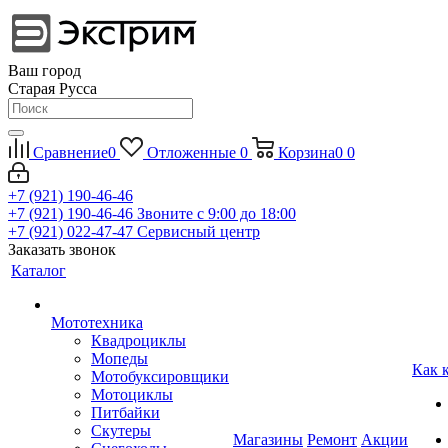
Ваш город
Старая Русса
Сравнение
0
Отложенные
0
Корзина
0
0
+7 (921) 190-46-46
+7 (921) 190-46-46
Звоните с 9:00 до 18:00
+7 (921) 022-47-47
Сервисный центр
Заказать звонок
Каталог
Мототехника
Квадроциклы
Мопеды
Как 
Мотобуксировщики
Мотоциклы
Питбайки
Скутеры
Магазины
Ремонт
Акции